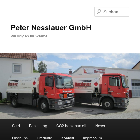
Zum
Inhalt
Such
wechseln
Peter Nesslauer GmbH
Wir sorgen für Wärme
Hauptmenü
Start
Bestellung
CO2 Kostenanteil
News
Über uns
Produkte
Kontakt
Impressum