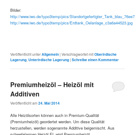
Bilder:
http://www.iwo.de/typo3temp/pics/Standortgefertigter_Tank_blau_76ee7
http://www.iwo.de/typo3temp/pics/Erdtank_Oelanlage_c3a6a44523.jpg
Veröffentlicht unter
Allgemein
|
Verschlagwortet mit
Oberirdische
Lagerung
,
Unterirdische Lagerung
|
Schreibe einen Kommentar
Premiumheizöl – Heizöl mit
Additiven
Veröffentlicht am
24. Mai 2014
Alle Heizölsorten können auch in Premium-Qualität
(Premiumheizöl) geordertet werden. Um diese Qualität
herzustellen, werden sogenannte Additive beigemischt. Aus
schwefelarmen Heizöl EL wird Premiumheizöl.