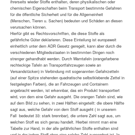
ihrerseits wieder Stoffe enthalten, deren physikalischen oder
chemischen Eigenschaften beim Transport bestimmte Gefahren
für die öffentliche Sicherheit und für die Allgemeinheit
(Menschen, Tieren u. Sachen) bedeuten und Schäden an diesen
verursachen können.
Hierfür gibt es Rechtsvorschriften, die diese Stoffe als
gefährliche Güter deklarieren. Diese Einteilung ist europaweit
einheitlich unter dem ADR Gesetz geregelt, kann aber durch die
verschiedenen Mitgliedsstaaten in bestimmten Dingen noch
strenger gehandhabt werden. Durch Warntafeln (orangefarbene
rechteckige Tafeln an Transportfahrzeugen sowie an
Versandstücken) in Verbindung mit sogenannten Gefahrzetteln
(auf einer Spitze stehenden quadratische selbstklebende Zettel in
festgelegten Farben), die an Fahrzeugen und Containern
angebracht werden, ist erkennbar, das ein Produkt transportiert
wird, von dem eine Gefahr ausgeht. Die orangen Tafeln sind, wie
auf dem Bild zu sehen, in zwei Hälften eingeteilt: die obere Hälfte
sagt aus, welche Gefahr von dem Stoff ausgeht ( in unserem
Fall bedeutet 33: stark brennbar), die untere Zahl sagt aus, um
welchen Stoff es sich genau handelt. Hierbei nimmt man eine
Tabelle zur Hand, in der alle gefährlichen Stoffe enthalten sind
und in der jedem Stoff eben eine solche Zahl zugeordnet ist. In