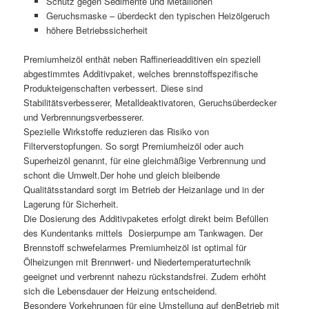
Schutz gegen Sedimente und Metallionen
Geruchsmaske – überdeckt den typischen Heizölgeruch
höhere Betriebssicherheit
Premiumheizöl enthät neben Raffinerieadditiven ein speziell
abgestimmtes Additivpaket, welches brennstoffspezifische
Produkteigenschaften verbessert. Diese sind
Stabilitätsverbesserer, Metalldeaktivatoren, Geruchsüberdecker
und Verbrennungsverbesserer.
Spezielle Wirkstoffe reduzieren das Risiko von
Filterverstopfungen. So sorgt Premiumheizöl oder auch
Superheizöl genannt, für eine gleichmäßige Verbrennung und
schont die Umwelt.Der hohe und gleich bleibende
Qualitätsstandard sorgt im Betrieb der Heizanlage und in der
Lagerung für Sicherheit.
Die Dosierung des Additivpaketes erfolgt direkt beim Befüllen
des Kundentanks mittels Dosierpumpe am Tankwagen. Der
Brennstoff schwefelarmes Premiumheizöl ist optimal für
Ölheizungen mit Brennwert- und Niedertemperaturtechnik
geeignet und verbrennt nahezu rückstandsfrei. Zudem erhöht
sich die Lebensdauer der Heizung entscheidend.
Besondere Vorkehrungen für eine Umstellung auf denBetrieb mit