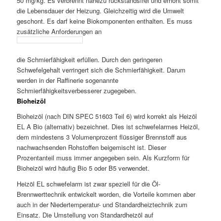
50 mg/kg. Es verbrennt nahezu rückstandsfrei und erhöht somit
die Lebensdauer der Heizung. Gleichzeitig wird die Umwelt
geschont. Es darf keine Biokomponenten enthalten. Es muss
zusätzliche Anforderungen an
die Schmierfähigkeit erfüllen. Durch den geringeren
Schwefelgehalt verringert sich die Schmierfähigkeit. Darum
werden in der Raffinerie sogenannte
Schmierfähigkeitsverbesserer zugegeben.
Bioheizöl
Bioheizöl (nach DIN SPEC 51603 Teil 6) wird korrekt als Heizöl
EL A Bio (alternativ) bezeichnet. Dies ist schwefelarmes Heizöl,
dem mindestens 3 Volumenprozent flüssiger Brennstoff aus
nachwachsenden Rohstoffen beigemischt ist. Dieser
Prozentanteil muss immer angegeben sein. Als Kurzform für
Bioheizöl wird häufig Bio 5 oder B5 verwendet.
Heizöl EL schwefelarm ist zwar speziell für die Öl-
Brennwerttechnik entwickelt worden, die Vorteile kommen aber
auch in der Niedertemperatur- und Standardheiztechnik zum
Einsatz. Die Umstellung von Standardheizöl auf