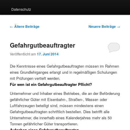
Datenschutz
Beitragsnavigation
←
Ältere Beiträge
Neuere Beiträge
→
Gefahrgutbeauftragter
Veröffentlicht am
17. Juni 2014
Die Kenntnisse eines Gefahrgutbeauftragten müssen im Rahmen
eines Grundlehrganges erlangt und in regelmäßigen Schulungen
mit Prüfungen vertieft werden.
Für wen ist ein Gefahrgutbeauftragter Pflicht?
Unternehmer und Inhaber eines Betriebes, die an der Beförderung
gefährlicher Güter mit Eisenbahn-, Straßen-, Wasser- oder
Luftfahrzeugen beteiligt sind, müssen mindestens einen
Gefahrgutbeauftragten schriftlich bestellen. Dies betrifft alle
Unternehmer, die innerhalb eines Kalenderjahres mehr als 50
Tonnen gefährlicher Güter transportieren.
Aufgaben eines Gefahrgutbeauftragten