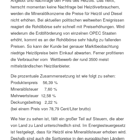
Angebot und Nachfrage den Preis des Heizöls. Das heißt,
herrscht momentan keine Nachfrage bei Heizölverbrauchern,
werden die Mineralölkonzerne die Preise für Heizöl und Diesel
nicht erhöhen. Bei aktuellen politischen weltweiten Ereignissen
reagiert die Rohölbörse sehr schnell mit Preiserhöhungen. Wird
wiederum die Erdölförderung von einzelnen OPEC Staaten
erhöht, kommt es an der Rohölbörse sehr häufig zu fallenden
Preisen. So kann der Kunde bei genauer Marktbeobachtung
niedrige Heizölpreise beim Einkauf abwarten. Ferner profitieren
die Verbraucher vom Wettbewerb der rund 3500 meist
mittelständischen Heizölanbieter.
Die prozentuale Zusammensetzung ist wie folgt zu sehen:
Produktenpreis 56,39 %
Mineralölsteuer 7,60 %
Mehrwertsteuer 12,58 %
Deckungsbeitrag 2,22 %
(bei einem Preis von 78,79 Cent/Liter brutto)
Wie hier zu sehen ist, fällt ein großer Teil auf Steuern, die aber
von Land zu Land unterschiedlich sind. Im Energiesteuergesetz
ist festgelegt, dass für Heizöl eine Mineralölsteuer erhoben wird.
Deshalb sind auch die Spritpreise in den europäischen Ländern