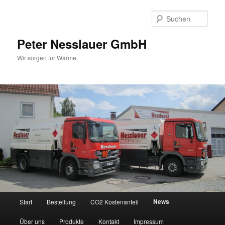
Zum
Zum
Inhalt
sekundären
Such
wechseln
Inhalt
wechseln
Peter Nesslauer GmbH
Wir sorgen für Wärme
Hauptmenü
News
Start
Bestellung
CO2 Kostenanteil
Über uns
Produkte
Kontakt
Impressum