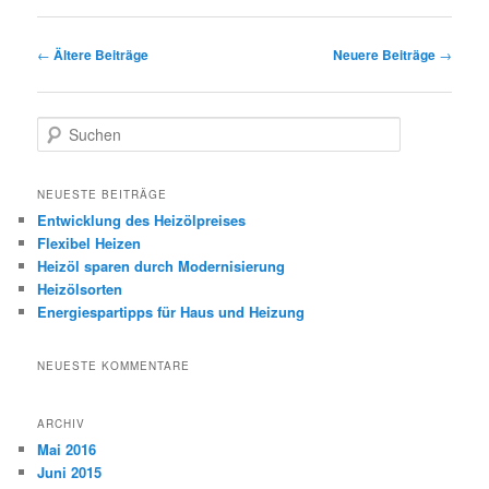
Beitragsnavigation
←
Ältere Beiträge
Neuere Beiträge
→
S
u
c
h
NEUESTE BEITRÄGE
e
Entwicklung des Heizölpreises
n
Flexibel Heizen
Heizöl sparen durch Modernisierung
Heizölsorten
Energiespartipps für Haus und Heizung
NEUESTE KOMMENTARE
ARCHIV
Mai 2016
Juni 2015